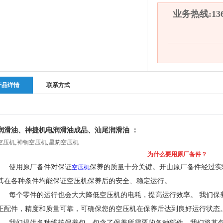
业务热线:136-
产品详情
联系方式
润滑油、神捷机电润滑油成品、汕尾润滑油 ：
,
,
空压机
神钢空压机
星豹空压机
为什么要用原厂备件？
使用原厂备件对保证
保养的质量十分关键。开山原厂备件经过实
空压机
其在各种条件均能保证空压机保养后的安全、稳定运行。
每个零件的运行也会大大降低空压机的电耗，提高运行效率。 我们保
正配件，精度和质量可靠，可确保您的空压机在保养后达到良好运行状态
我们提供各种维护保养包，包含了保养所需要的各种部件，我们将其