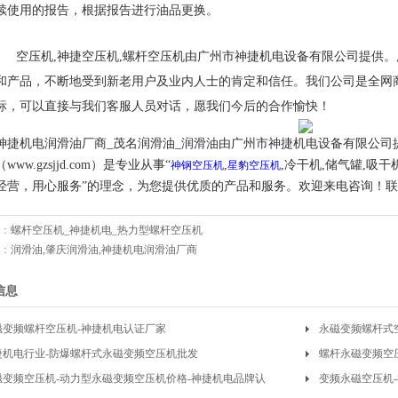
续使用的报告，根据报告进行油品更换。
空压机,神捷空压机,螺杆空压机由广州市神捷机电设备有限公司提供
和产品，不断地受到新老用户及业内人士的肯定和信任。我们公司是全网
标，可以直接与我们客服人员对话，愿我们今后的合作愉快！
神捷机电润滑油厂商_茂名润滑油_润滑油由广州市神捷机电设备有限公司
（www.gzsjjd.com）是专业从事“
,
,冷干机,储气罐,吸干
神钢空压机
星豹空压机
经营，用心服务”的理念，为您提供优质的产品和服务。欢迎来电咨询！
：
螺杆空压机_神捷机电_热力型螺杆空压机
：
润滑油,肇庆润滑油,神捷机电润滑油厂商
信息
磁变频螺杆空压机-神捷机电认证厂家
永磁变频螺杆式
捷机电行业-防爆螺杆式永磁变频空压机批发
螺杆永磁变频空
磁变频空压机-动力型永磁变频空压机价格-神捷机电品牌认
价
变频永磁空压机