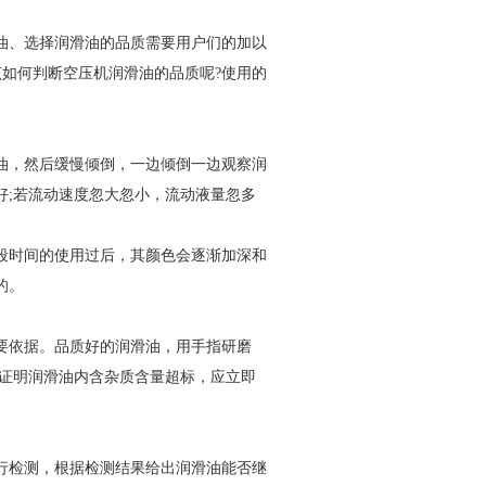
油、选择润滑油的品质需要用户们的加以
如何判断空压机润滑油的品质呢?使用的
油，然后缓慢倾倒，一边倾倒一边观察润
好;若流动速度忽大忽小，流动液量忽多
段时间的使用过后，其颜色会逐渐加深和
的。
要依据。品质好的润滑油，用手指研磨
，证明润滑油内含杂质含量超标，应立即
行检测，根据检测结果给出润滑油能否继