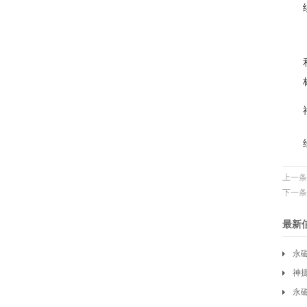
上一条
下一条
最新
永
神
永