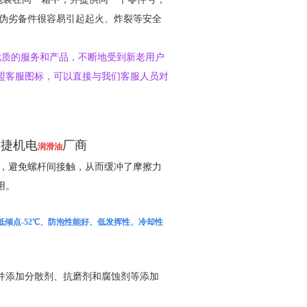
代伪劣备件很容易引起起火、炸裂等安全
优质的服务和产品，不断地受到新老用户
盟客服图标，可以直接与我们客服人员对
神捷机电
厂商
润滑油
，避免螺杆间接触，从而缓冲了摩擦力
用。
低倾点-52℃、防泡性能好、低发挥性、冷却性
并添加分散剂、抗磨剂和腐蚀剂等添加