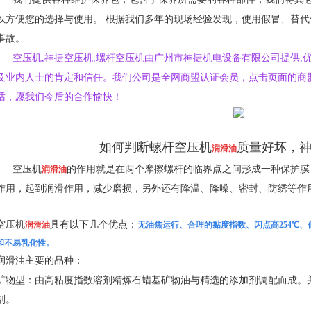
以方便您的选择与使用。 根据我们多年的现场经验发现，使用假冒、替
事故。
空压机,神捷空压机,螺杆空压机由广州市神捷机电设备有限公司提供,
及业内人士的肯定和信任。我们公司是全网商盟认证会员，点击页面的商
话，愿我们今后的合作愉快！
如何判断螺杆空压机
质量好坏，
润滑油
空压机
的作用就是在两个摩擦螺杆的临界点之间形成一种保护膜
润滑油
作用，起到润滑作用，减少磨损，另外还有降温、降噪、密封、防绣等作
空压机
具有以下几个优点：
润滑油
无油焦运行、合理的黏度指数、闪点高254℃、
和不易乳化性。
润滑油主要的品种：
矿物型：由高粘度指数溶剂精炼石蜡基矿物油与精选的添加剂调配而成。
剂。