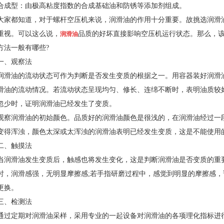
合成型：由极高粘度指数的合成基础油和防锈等添加剂组成。
大家都知道，对于螺杆空压机来说，润滑油的作用十分重要。故挑选润滑
重视。可以这么说，
品质的好坏直接影响空压机运行状态。那么，该
润滑油
方法一般有哪些?
一、观察法
润滑油的流动状态可作为判断是否发生变质的根据之一。用容器装好润滑
滑油的流动情况。若流动状态呈现均匀、修长、连绵不断时，表明油质较
忽少时，证明润滑油已经发生了变质。
观察润滑油的初始颜色。品质好的润滑油颜色是很浅的，在润滑油经过一
变得浑浊，颜色太深或太浑浊的润滑油表明已经发生变质，这是不能使用
二、触摸法
当润滑油发生变质后，触感也将发生变化，这是判断润滑油是否变质的重
时，润滑感强，无明显摩擦感;若手指研磨过程中，感觉到明显的摩擦感
更换。
三、检测法
通过定期对润滑油采样，采用专业的一起设备对润滑油的各项理化指标进